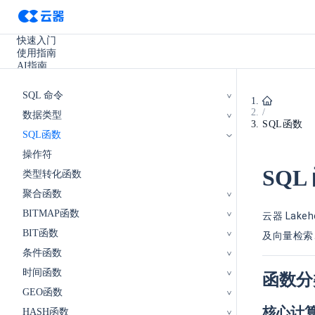
快速入门
使用指南
AI指南
SQL参考手册
开发手册
SQL 命令
实践教程
/
数据类型
使用场景
SQL函数
产品更新
SQL函数
其它
操作符
SQL
类型转化函数
聚合函数
BITMAP函数
云器 La
BIT函数
及向量检索、
条件函数
时间函数
函数分
GEO函数
核心计
HASH函数