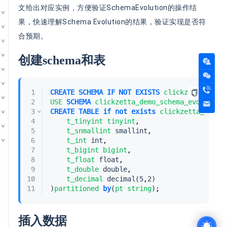
文给出对应实例，方便验证SchemaEvolution的操作结
果，快速理解Schema Evolution的结果，验证实现是否符
合预期。
创建schema和表
1
CREATE
SCHEMA
IF
NOT
EXISTS
clickzetta_demo
2
USE
SCHEMA
clickzetta_demo_schema_evolution
⌄
3
CREATE
TABLE
if
not
exists
clickzetta_demo_
4
t_tinyint
tinyint
,
5
t_snmallint
smallint
,
6
t_int
int
,
7
t_bigint
bigint
,
8
t_float
float
,
9
t_double
double
,
10
t_decimal
decimal
(5,2)
11
)
partitioned
by
(
pt
string
);
CREATE SCHEMA IF NOT EXISTS clickzetta_demo_schema_evolu
插入数据