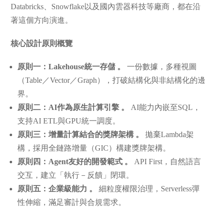
Databricks、Snowflake以及國內雲器科技等廠商，都在沿
著這個方向演進。
核心設計原則概覽
原則一：Lakehouse統一存儲 。
一份數據，多種視圖
（Table／Vector／Graph），打破結構化與非結構化的邊
界。
原則二：AI作為原生計算引擎 。
AI能力內嵌至SQL，
支持AI ETL與GPU統一調度。
原則三：增量計算結合的獎牌架構 。
拋棄Lambda架
構，採用全鏈路增量（GIC）構建獎牌架構。
原則四：Agent友好的開發範式 。
API First，自然語言
交互，建立「執行－反饋」閉環。
原則五：企業級能力 。
細粒度權限治理，Serverless彈
性伸縮，滿足審計與合規需求。