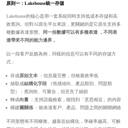
原則一：Lakehouse統一存儲
Lakehouse的核心是用一套系統同時支持低成本存儲和高
效查詢。但對AI原生平台來說，更關鍵的是它原生支持多
種數據表達形態。
同一份數據可以有多種表達 ，不同表
達帶來不同的能力邊界 。
以一段客戶反饋為例，同樣的信息可以有不同的存儲方
式：
存成
原始文本
：信息最完整，但檢索效率低
抽取成
結構化字段
（情感傾向、產品類別、問題類
型）：查詢快、可聚合，但丟失了細節
轉成
向量
：支持語義檢索，能找到「意思相近」的內容
構建
圖關係
：能表達客戶、產品、問題之間的關聯網絡
不同形態有不同權衡。越靠近結構化，準確率越高、可解