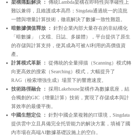
架構痛點解決 ：
傳統Lambda架構在即時性與準確性上
難以兼得，且維護成本高昂；Singdata通過統一的流批
一體與增量計算技術，徹底解決了數據一致性難題。
暗數據價值釋放 ：
針對企業內部大量存在的非結構化
「暗數據」（文檔、日誌、多媒體），平台提供了原生
的存儲與計算支持，使其成為可被AI利用的高價值資
產。
計算模式革新 ：
從傳統的全量掃描（Scanning）模式轉
向更高效的搜索（Searching）模式，大幅提升了
RAG（檢索增強生成）場景下的響應速度。
技術路徑融合 ：
採用Lakehouse架構作為數據底座，結
合獨創的GIC（增量計算）技術，實現了存儲成本與計
算效率的最優平衡。
中國生態定位 ：
針對中國企業複雜的IT環境，Singdata
提供雲中立且具備完全托管能力的解決方案，填補了國
內市場在高端AI數據基礎設施上的空白。