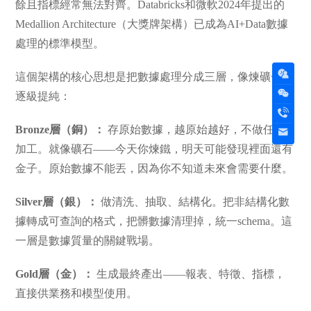
餘且指標經常無法對齊。Databricks和微軟2024年提出的
Medallion Architecture（大獎牌架構）已成為AI+Data數據
處理的標準模型。
這個架構的核心思想是把數據處理分成三層，像煉礦一樣
逐級提純：
Bronze層（銅）：
存原始數據，越原始越好，不做任何
加工。就像礦石——今天你煉鐵，明天可能發現裡面還有
金子。原始數據不能丟，因為你不知道未來會需要什麼。
Silver層（銀）：
做清洗、抽取、結構化。把非結構化數
據轉成可查詢的格式，把髒數據清理掉，統一schema。這
一層是數據質量的關鍵戰場。
Gold層（金）：
生成最終產出——報表、特徵、指標，
直接供業務和模型使用。