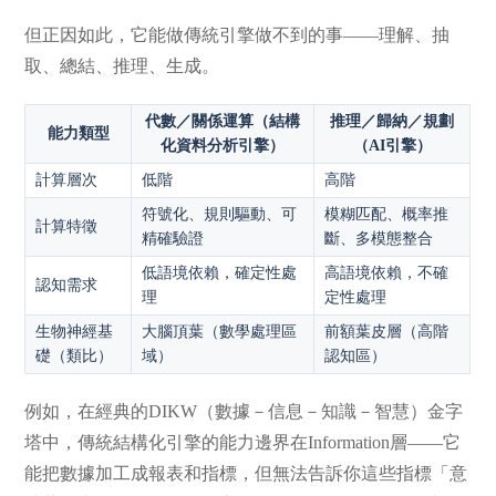
但正因如此，它能做傳統引擎做不到的事——理解、抽
取、總結、推理、生成。
代數／關係運算（結構
推理／歸納／規劃
能力類型
化資料分析引擎）
（AI引擎）
計算層次
低階
高階
符號化、規則驅動、可
模糊匹配、概率推
計算特徵
精確驗證
斷、多模態整合
低語境依賴，確定性處
高語境依賴，不確
認知需求
理
定性處理
生物神經基
大腦頂葉（數學處理區
前額葉皮層（高階
礎（類比）
域）
認知區）
例如，在經典的DIKW（數據－信息－知識－智慧）金字
塔中，傳統結構化引擎的能力邊界在Information層——它
能把數據加工成報表和指標，但無法告訴你這些指標「意