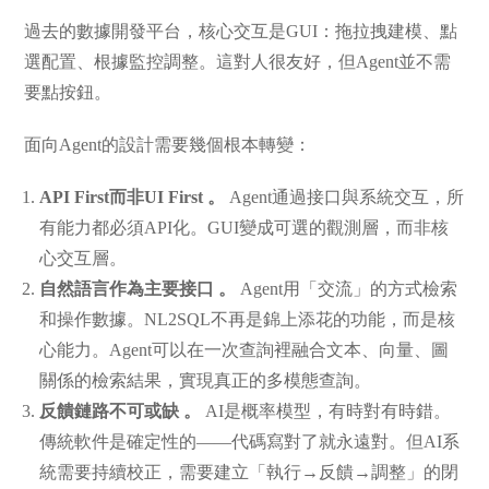
過去的數據開發平台，核心交互是GUI：拖拉拽建模、點
選配置、根據監控調整。這對人很友好，但Agent並不需
要點按鈕。
面向Agent的設計需要幾個根本轉變：
API First而非UI First 。
Agent通過接口與系統交互，所
有能力都必須API化。GUI變成可選的觀測層，而非核
心交互層。
自然語言作為主要接口 。
Agent用「交流」的方式檢索
和操作數據。NL2SQL不再是錦上添花的功能，而是核
心能力。Agent可以在一次查詢裡融合文本、向量、圖
關係的檢索結果，實現真正的多模態查詢。
反饋鏈路不可或缺 。
AI是概率模型，有時對有時錯。
傳統軟件是確定性的——代碼寫對了就永遠對。但AI系
統需要持續校正，需要建立「執行→反饋→調整」的閉