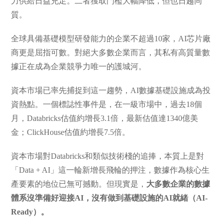
力供給日益充足。二者獲取門檻大幅降低，但也日趨同
質。
全球具備基礎模型研發能力的企業不超過10家，AI芯片廠
商更是屈指可數。對絕大多數企業而言，其私有高質量數
據正在成為企業競爭力唯一的護城河。
資本市場已率先捕捉到這一趨勢，AI數據基礎設施成為投
資熱點。一個標誌性事件是，在一級市場中，過去18個
月，Databricks估值約增長3.1倍，最新估值達1340億美
金；ClickHouse估值約增長7.5倍。
資本市場對Databricks和類似技術棧的追捧，本質上是對
「Data + AI」這一輪新增長飛輪的押注，數據作為核心生
產要素的地位已無可撼動。但現實是，
大多數企業的數據
體系沒準備好迎接AI，沒有做到基礎設施的AI就緒（AI-
Ready）。