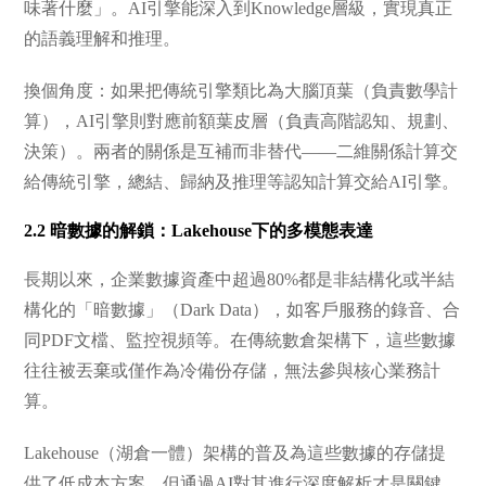
味著什麼」。AI引擎能深入到Knowledge層級，實現真正
的語義理解和推理。
換個角度：如果把傳統引擎類比為大腦頂葉（負責數學計
算），AI引擎則對應前額葉皮層（負責高階認知、規劃、
決策）。兩者的關係是互補而非替代——二維關係計算交
給傳統引擎，總結、歸納及推理等認知計算交給AI引擎。
2.2 暗數據的解鎖：Lakehouse下的多模態表達
長期以來，企業數據資產中超過80%都是非結構化或半結
構化的「暗數據」（Dark Data），如客戶服務的錄音、合
同PDF文檔、監控視頻等。在傳統數倉架構下，這些數據
往往被丟棄或僅作為冷備份存儲，無法參與核心業務計
算。
Lakehouse（湖倉一體）架構的普及為這些數據的存儲提
供了低成本方案，但通過AI對其進行深度解析才是關鍵。