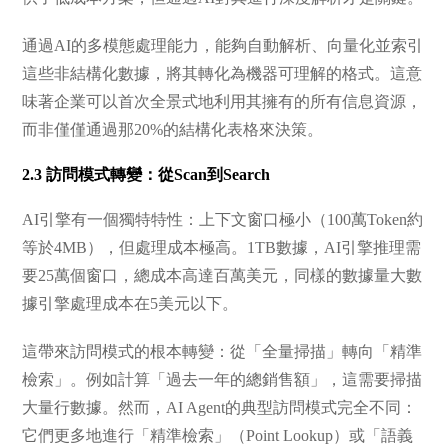
通過AI的多模態處理能力，能夠自動解析、向量化並索引
這些非結構化數據，將其轉化為機器可理解的格式。這意
味著企業可以首次全景式地利用其擁有的所有信息資源，
而非僅僅通過那20%的結構化表格來決策。
2.3 訪問模式轉變：從Scan到Search
AI引擎有一個獨特特性：上下文窗口極小（100萬Token約
等於4MB），但處理成本極高。1TB數據，AI引擎推理需
要25萬個窗口，總成本高達百萬美元，同樣的數據量大數
據引擎處理成本在5美元以下。
這帶來訪問模式的根本轉變：從「全量掃描」轉向「精準
檢索」。例如計算「過去一年的總銷售額」，這需要掃描
大量行數據。然而，AI Agent的典型訪問模式完全不同：
它們更多地進行「精準檢索」（Point Lookup）或「語義