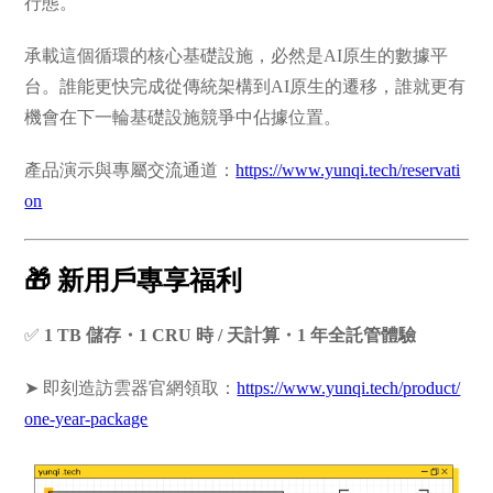
行態。
承載這個循環的核心基礎設施，必然是AI原生的數據平
台。誰能更快完成從傳統架構到AI原生的遷移，誰就更有
機會在下一輪基礎設施競爭中佔據位置。
產品演示與專屬交流通道：
https://www.yunqi.tech/reservati
on
🎁 新用戶專享福利
✅
1 TB 儲存・1 CRU 時 / 天計算・1 年全託管體驗
➤ 即刻造訪雲器官網領取：
https://www.yunqi.tech/product/
one-year-package