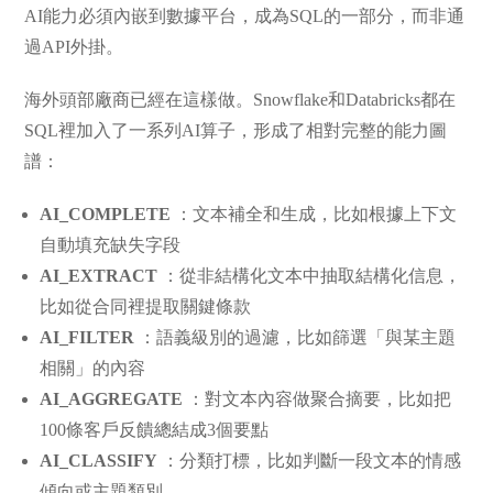
AI能力必須內嵌到數據平台，成為SQL的一部分，而非通
過API外掛。
海外頭部廠商已經在這樣做。Snowflake和Databricks都在
SQL裡加入了一系列AI算子，形成了相對完整的能力圖
譜：
AI_COMPLETE
：文本補全和生成，比如根據上下文
自動填充缺失字段
AI_EXTRACT
：從非結構化文本中抽取結構化信息，
比如從合同裡提取關鍵條款
AI_FILTER
：語義級別的過濾，比如篩選「與某主題
相關」的內容
AI_AGGREGATE
：對文本內容做聚合摘要，比如把
100條客戶反饋總結成3個要點
AI_CLASSIFY
：分類打標，比如判斷一段文本的情感
傾向或主題類別