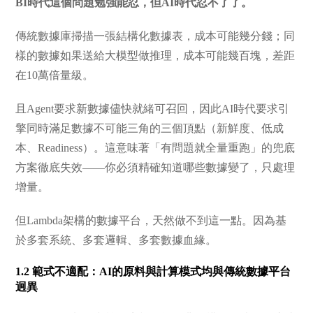
BI時代這個問題勉強能忍，但AI時代忍不了了。
傳統數據庫掃描一張結構化數據表，成本可能幾分錢；同
樣的數據如果送給大模型做推理，成本可能幾百塊，差距
在10萬倍量級。
且Agent要求新數據儘快就緒可召回，因此AI時代要求引
擎同時滿足數據不可能三角的三個頂點（新鮮度、低成
本、Readiness）。這意味著「有問題就全量重跑」的兜底
方案徹底失效——你必須精確知道哪些數據變了，只處理
增量。
但Lambda架構的數據平台，天然做不到這一點。因為基
於多套系統、多套邏輯、多套數據血緣。
1.2 範式不適配：AI的原料與計算模式均與傳統數據平台
迥異