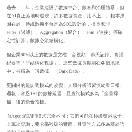
過去二十年，企業建設了數據中台、數倉和治理體系，但
在AI真正落地時發現，許多數據資產「用不上」。根本原
因在於，傳統數據平台是為SQL設計的，擅長處理
Filter（過濾）、Aggregation（聚合）、Join（連接）等確
定性計算，數據必須結構化。
但企業80%以上的數據是文檔、音視頻、聊天記錄、會議
紀要等「非結構化數據」。這些數據長期躺在各個系統
中，被稱為「暗數據」（Dark Data）。
更關鍵的是訪問模式的改變。人類分析師習慣於看日報、
週報，容忍T+1的數據延遲，且查詢模式多為「全量掃
描」後的聚合指標。
而Agent的訪問模式完全不同：它們可能在秒級發起成千
上萬次查詢，要求毫秒級的響應，且查詢方式多為基於語