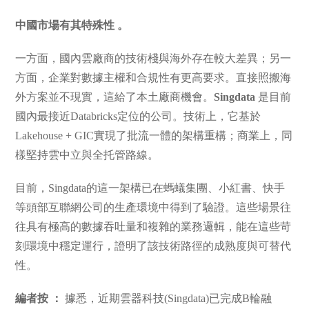
中國市場有其特殊性 。
一方面，國內雲廠商的技術棧與海外存在較大差異；另一
方面，企業對數據主權和合規性有更高要求。直接照搬海
外方案並不現實，這給了本土廠商機會。
Singdata
是目前
國內最接近Databricks定位的公司。技術上，它基於
Lakehouse + GIC實現了批流一體的架構重構；商業上，同
樣堅持雲中立與全托管路線。
目前，Singdata的這一架構已在螞蟻集團、小紅書、快手
等頭部互聯網公司的生產環境中得到了驗證。這些場景往
往具有極高的數據吞吐量和複雜的業務邏輯，能在這些苛
刻環境中穩定運行，證明了該技術路徑的成熟度與可替代
性。
編者按 ：
據悉，近期雲器科技(Singdata)已完成B輪融