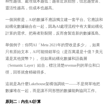
釋性越強、處理成本越低；越靠近原始態，信息越豐富、
靈活性越高，但成本也越高。
一個洞察是，AI的數據不應該獨立建一套平台。它應該和
結構化數據融合在一起，因為AI處理流程中有大量結構化
計算的需求。把兩者割裂開，反而會製造新的數據孤島。
舉個例子：你問AI「Meta 2021年的營收是多少」，如果
只有原始文本，AI可能猜錯單位（是百萬還是十億？美元
還是其他貨幣？）。但如果結構化數據和語義層
（Semantic Layer）結合，標注清楚revenue列的單位和口
徑，回答就會精確得多。
這就是為什麼Lakehouse架構強調統一——不是簡單地把
數據堆在一起，而是讓不同形態的數據能夠協同工作。
原則二：內生AI計算