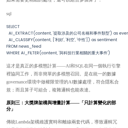
sql
SELECT

  AI_EXTRACT(content, '提取涉及的公司名稱和事件類型') as event_
  AI_CLASSIFY(content, ['利好', '利空', '中性']) as sentiment

FROM news_feed

這才是真正的多模態計算——AI和SQL在同一個執行引擎
裡協同工作，而非簡單的多模態召回。是在統一的數據
governance環境中做權限管理的AI數據處理，符合隱私合
規；而且算子可組合，複雜邏輯也能表達。
原則三：大獎牌架構與增量計算——「只計算變化的部
分」
傳統Lambda架構維護實時和離線兩套代碼，導致邏輯冗