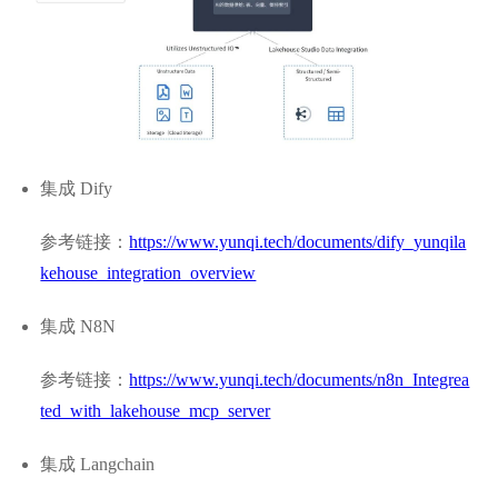
集成 Dify
参考链接：
https://www.yunqi.tech/documents/dify_yunqila
kehouse_integration_overview
集成 N8N
参考链接：
https://www.yunqi.tech/documents/n8n_Integrea
ted_with_lakehouse_mcp_server
集成 Langchain