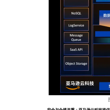
安全与合规并重：亚马逊云科技提供