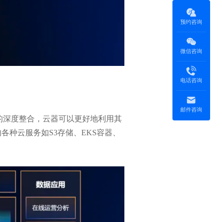
预约咨询
微信咨询
电话咨询
邮件咨询
的深度整合，云器可以更好地利用其
种云服务如S3存储、EKS容器、