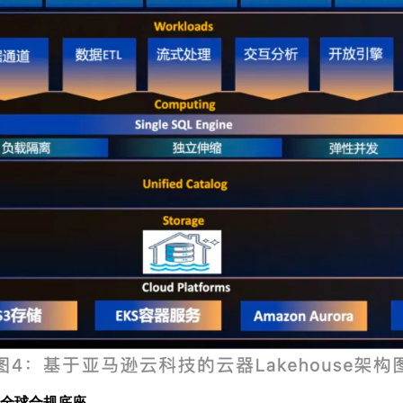
全球合规底座