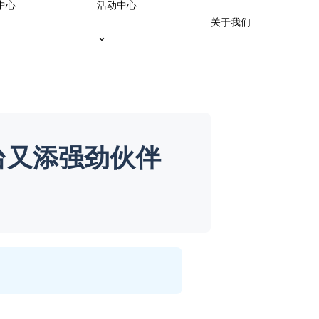
中心
活动中心
关于我们
台又添强劲伙伴