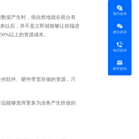
预约咨询
些数据产生时，很自然地就在前台有
来以后，并不是立即就能够让前端进
微信咨询
50%以上的资源成本。
电话咨询
邮件咨询
任何软件、硬件带宽存储的资源，只
产品能够发挥更多为业务产生价值的