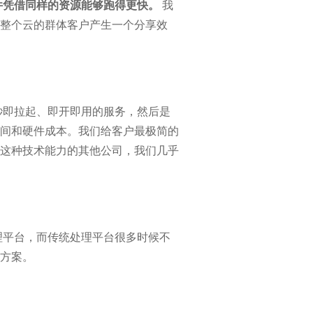
件凭借同样的资源能够跑得更快。
我
整个云的群体客户产生一个分享效
秒即拉起、即开即用的服务，然后是
间和硬件成本。我们给客户最极简的
这种技术能力的其他公司，我们几乎
理平台，而传统处理平台很多时候不
云方案。