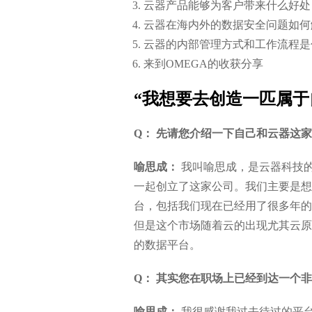
云器产品能够为客户带来什么好处
云器在海内外的数据安全问题如何
云器的内部管理方式和工作流程是
来到OMEGA的收获分享
“我想要去创造一匹属于
Q： 先请您介绍一下自己和云器这
喻思成：
我叫喻思成，是云器科技的创
一起创立了这家公司。我们主要是想
台，包括我们现在已经用了很多年的
但是这个市场随着云的出现尤其云原
的数据平台。
Q： 其实您在职场上已经到达一个
喻思成：
我很感谢我过去待过的平