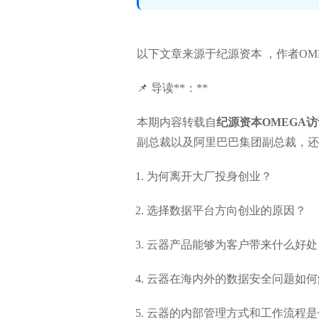
以下文章来源于纪源资本 ，作者OM
📌 导读**：**
本期内容转载自
纪源资本OMEGA
副总裁以及阿里巴巴集团副总裁，还
为何离开大厂投身创业？
选择数据平台方向创业的原因？
云器产品能够为客户带来什么好处
云器在海内外的数据安全问题如何
云器的内部管理方式和工作流程是