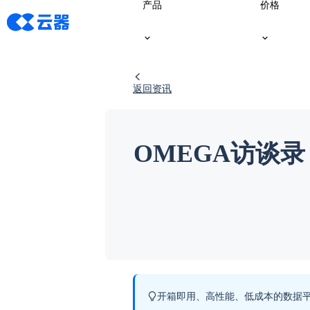
产品
价格
返回资讯
OMEGA访谈
开箱即用、高性能、低成本的数据