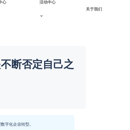
中心
活动中心
关于我们
是不断否定自己之
型数字化企业转型。