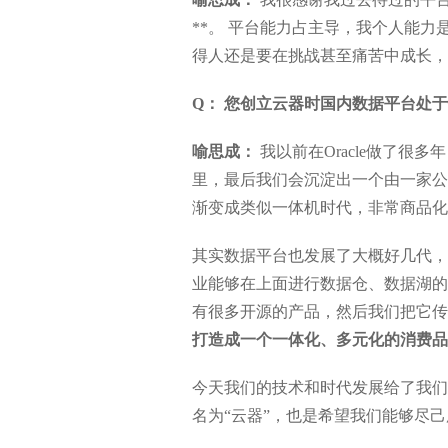
**。 平台能力占主导，我个人能
得人还是要在挑战甚至痛苦中成长
Q： 您创立云器时国内数据平台处
喻思成：
我以前在Oracle做了很
里，最后我们会沉淀出一个由一家公
渐变成类似一体机时代，非常商品化
其实数据平台也发展了大概好几代，
业能够在上面进行数据仓、数据湖的
有很多开源的产品，然后我们把它传
打造成一个一体化、多元化的消费品
今天我们的技术和时代发展给了我们
名为“云器”，也是希望我们能够尽