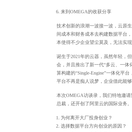
来到OMEGA的收获分享
技术创新的浪潮一波接一波，云原生
间成本和财务成本去构建数据平台，
本使得不少企业望尘莫及，无法实现
诞生于2021年的云器，虽然年轻，
会，并且推出了新一代“多云、一体化
算构建的“Single-Engine
平台不再是痴人说梦，企业借此能够
本次OMEGA访谈录，我们特地邀请
总裁，还开创了阿里云的国际业务。
为何离开大厂投身创业？
选择数据平台方向创业的原因？