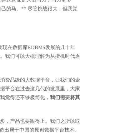
己的马。** 尽管挑战很大，但我觉
会发现在数据库RDBMS发展的几十年
。我们可以大概理解为从攒机时代逐
消费品级的大数据平台，让我们的企
据平台在过去这几代的发展里，大家
是我觉得还不够极简化，
我们需要将其
步，产品也要跟得上。我们之所以取
打造出属于中国的原创数据平台技术。