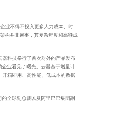
此企业不得不投入更多人力成本、时
架构并非易事，其复杂程度和高额成
，云器科技举行了首次对外的产品发布
转型的企业看见了曙光。云器基于增量计
统一。开箱即用、高性能、低成本的数据
公司的全球副总裁以及阿里巴巴集团副