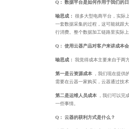
Q： 数据平台是如何作用于我们的
喻思成：
很多大型电商平台，实际
一套数据采集的过程，这可能就跟大
行消费。整个数据加工链路里实际上
Q： 使用云器产品对客户来讲成本
喻思成：
我觉得成本主要来自于两
第一是云资源成本
，我们现在提供的
需要在云器一家购买，云器通过技术
第二是运维人员成本
，我们可以完
一些事情。
Q： 云器的获利方式是什么？