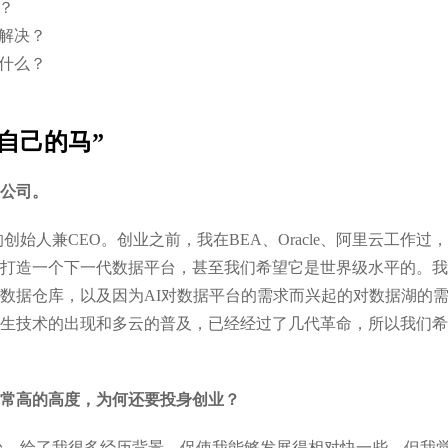
？
解决？
什么？
自己的马”
家公司。
始人兼CEO。创业之前，我在BEA、Oracle、阿里云工作过，
打造一个下一代数据平台，甚至我们希望它是世界级水平的。我
数据仓库，以及因为AI对数据平台的需求而兴起的对数据湖的
生技术的出现和多云的普及，已经经过了几代革命，所以我们希
非常高的高度，为何还要投身创业？
台，给了我很多经历背景，促使我能够发展得相对快一些。但我