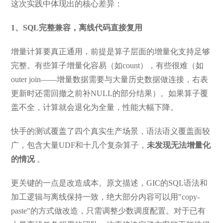
这次实践中体现出的核心差异：
1、SQL完整兼容，离线代码直接复用
增量计算要真正通用，前提是算子层面的增量化支持足够
完整。有些算子增量化容易（如count），有些很难（如
outer join——增量数据需要与大量历史数据做连接，右表
更新时还需回撤之前补NULL的部分结果）。如果算子覆
盖不全，计算就会退化为全量，性能大幅下降。
快手的测试覆盖了四个真实生产场景，语法语义覆盖面较
广，包含大量UDF和十几个复杂算子，
未发现无法增量化
的情况
。
更关键的一点是改造成本。原文描述，GIC的SQL语法和
加工逻辑与离线保持一致，绝大部分内容可以用"copy-
paste"的方式做改造，只需调整少数调度配置。对于已有