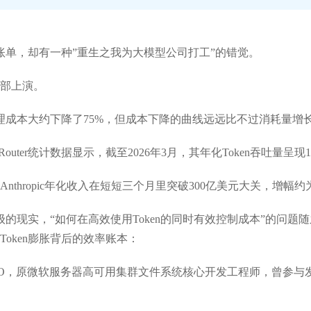
n账单，却有一种”重生之我为大模型公司打工”的错觉。
部上演。
推理成本大约下降了75%，但成本下降的曲线远远比不过消耗量增
outer统计数据显示，截至2026年3月，其年化Token吞吐量呈现
thropic年化收入在短短三个月里突破300亿美元大关，增幅约为
量级的现实，“如何在高效使用Token的同时有效控制成本”的问
oken膨胀背后的效率账本：
，原微软服务器高可用集群文件系统核心开发工程师，曾参与发布Windo