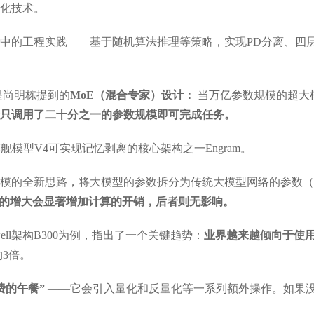
化技术。
中的工程实践——基于随机算法推理等策略，实现PD分离、四
是尚明栋提到的
MoE（混合专家）设计：
当万亿参数规模的超大
只调用了二十分之一的参数规模即可完成任务。
旗舰模型V4可实现记忆剥离的核心架构之一Engram。
的全新思路，将大模型的参数拆分为传统大模型网络的参数（例如Tr
的增大会显著增加计算的开销，后者则无影响。
ell架构B300为例，指出了一个关键趋势：
业界越来越倾向于使
约3倍。
费的午餐”
——它会引入量化和反量化等一系列额外操作。如果