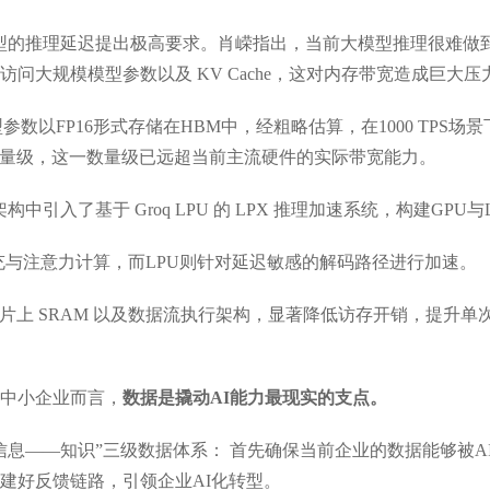
模型的推理延迟提出极高要求。肖嵘指出，当前大模型推理很难做到极
问大规模模型参数以及 KV Cache，这对内存带宽造成巨大压
设模型参数以FP16形式存储在HBM中，经粗略估算，在1000 TP
/s量级，这一数量级已远超当前主流硬件的实际带宽能力。
构中引入了基于 Groq LPU 的 LPX 推理加速系统，构建GP
充与注意力计算，而LPU则针对延迟敏感的解码路径进行加速。
的片上 SRAM 以及数据流执行架构，显著降低访存开销，提升
中小企业而言，
数据是撬动AI能力最现实的支点。
信息——知识”三级数据体系： 首先确保当前企业的数据能够被A
建好反馈链路，引领企业AI化转型。