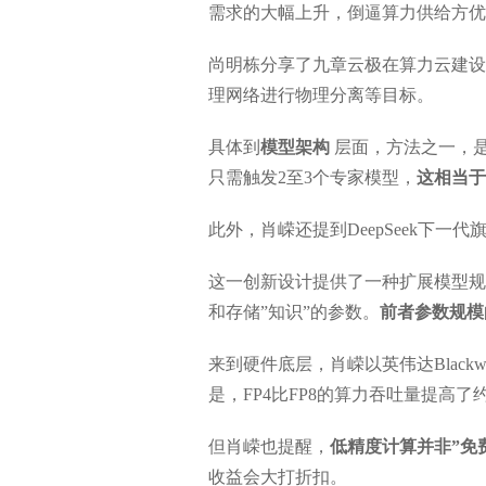
需求的大幅上升，倒逼算力供给方优
尚明栋分享了九章云极在算力云建设
理网络进行物理分离等目标。
具体到
模型架构
层面，方法之一，
只需触发2至3个专家模型，
这相当于
此外，肖嵘还提到DeepSeek下一代
这一创新设计提供了一种扩展模型规模
和存储”知识”的参数。
前者参数规模
来到硬件底层，肖嵘以英伟达Blackw
是，FP4比FP8的算力吞吐量提高了
但肖嵘也提醒，
低精度计算并非”免
收益会大打折扣。