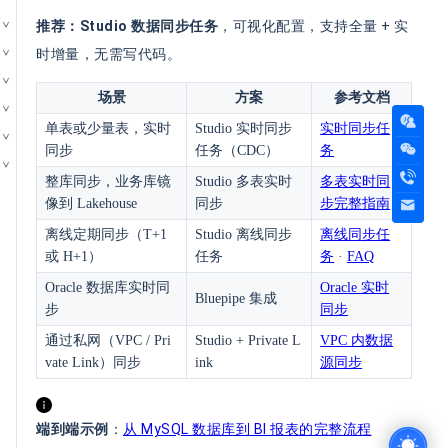
推荐：Studio 数据同步任务
，可视化配置，支持全量 + 实
时增量，无需写代码。
场景
方案
参考文档
单表或少量表，实时
Studio 实时同步
实时同步任
同步
任务（CDC）
务
整库同步，业务库镜
Studio 多表实时
多表实时同
像到 Lakehouse
同步
步完整指南
离线定期同步（T+1
Studio 离线同步
离线同步任
或 H+1）
任务
务
·
FAQ
Oracle 数据库实时同
Oracle 实时
Bluepipe 集成
步
同步
通过私网（VPC / Pri
Studio + Private L
VPC 内数据
vate Link）同步
ink
源同步
端到端示例
：
从 MySQL 数据库到 BI 报表的完整流程